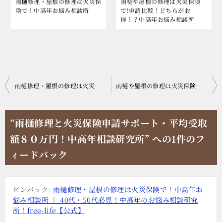
雨樋修理・屋根の修理は火災保
雨樋や屋根の修理は火災保険
険で！中高年お悩み相談所
で!申請比較！どちらがお
得！？中高年お悩み相談所
投
雨樋修理・屋根の修理は火災保険で！中高年お悩み相談所
雨樋や屋根の修理は火災保険で!申請比較！どちらがお得！？中高年お悩み相談所
稿
ナ
“雨樋修理と火災保険申請サポート・平均受取
ビ
額８０万円！中高年相談研究所” への1件のフ
ゲ
ィードバック
ー
シ
ピンバック:
雨樋修理・屋根の修理は火災保険で！中高年お
ョ
悩み相談所 ｜ 40代・50代必見！中高年のお悩み相談研究
ン
所！free-life【公式】