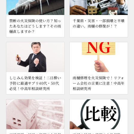
禁断の火災保険の使い方？知っ
千葉県・災害・一部損壊と半壊
たあなたはどうします？その雨
の違い。雨樋の修復が！？
樋直しますか？
しじみん効果を検証！二日酔い
雨樋修理を火災保険で！リフォ
予防に最適サプリ40代・50代
ーム会社の言葉に注意！中高年
必見！中高年相談研究所
相談研究所