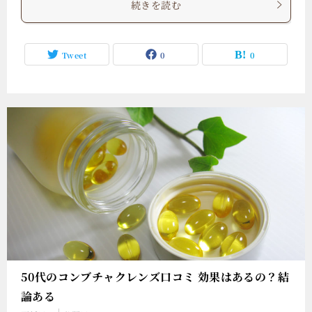
続きを読む
Tweet
0
0
50代のコンブチャクレンズ口コミ 効果はあるの？結
論ある