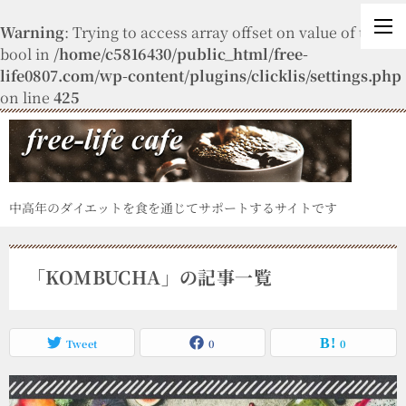
Warning
: Trying to access array offset on value of type
bool in
/home/c5816430/public_html/free-
life0807.com/wp-content/plugins/clicklis/settings.php
on line
425
中高年のダイエットを食を通じてサポートするサイトです
「KOMBUCHA」の記事一覧
Tweet
0
0