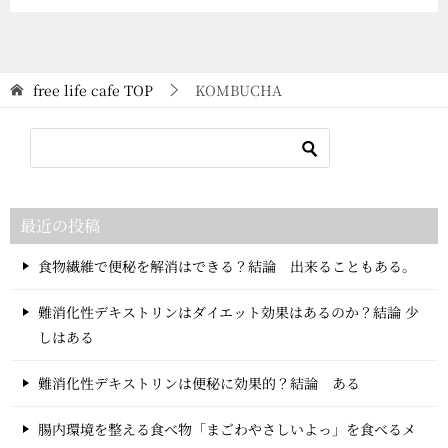
free life cafe
TOP
KOMBUCHA
最近の投稿
食物繊維で便秘を解消はできる？結論 出来ることもある。
難消化性デキストリンはダイエット効果はあるのか？結論 少
しはある
難消化性デキストリンは便秘に効果的？結論 ある
腸内環境を整える食べ物「まごわやさしいよっ」を食べるメ