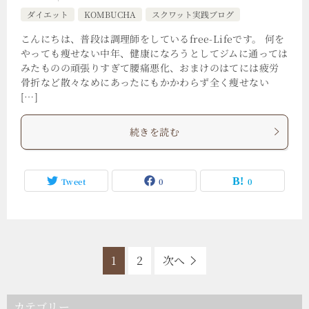
ダイエット
KOMBUCHA
スクワット実践ブログ
こんにちは、普段は調理師をしているfree-Lifeです。 何を
やっても瘦せない中年、健康になろうとしてジムに通っては
みたものの頑張りすぎて腰痛悪化、おまけのはてには疲労
骨折など散々なめにあったにもかかわらず全く瘦せない
[…]
続きを読む
Tweet
0
0
1
2
次へ
カテゴリー