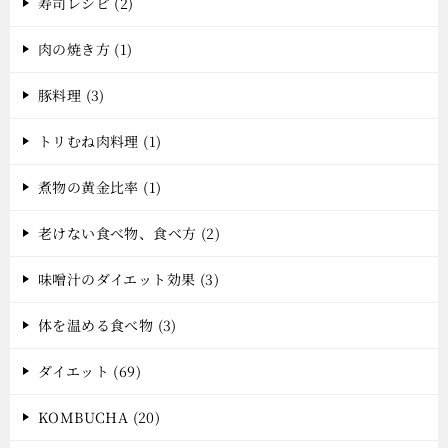
寿司レシピ (2)
肉の焼き方 (1)
豚料理 (3)
トリむね肉料理 (1)
煮物の黄金比率 (1)
老けない食べ物、食べ方 (2)
味噌汁のダイエット効果 (3)
体を温める食べ物 (3)
ダイエット (69)
KOMBUCHA (20)