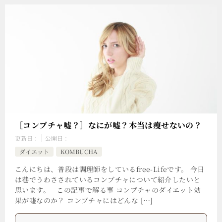
［コンブチャ嘘？］なにが嘘？本当は瘦せないの？
更新日：
公開日：
ダイエット
KOMBUCHA
こんにちは、普段は調理師をしているfree-Lifeです。 今日
は巷でうわさされているコンブチャについて紹介したいと
思います。 この記事で解る事 コンブチャのダイエット効
果が嘘なのか？ コンブチャにはどんな […]