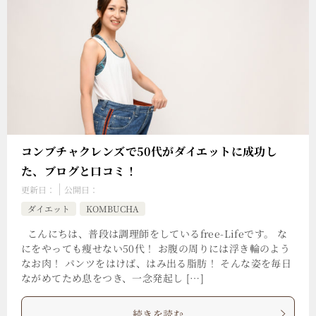
コンブチャクレンズで50代がダイエットに成功し
た、ブログと口コミ！
更新日：
公開日：
ダイエット
KOMBUCHA
こんにちは、普段は調理師をしているfree-Lifeです。 な
にをやっても瘦せない50代！ お腹の周りには浮き輪のよう
なお肉！ パンツをはけば、はみ出る脂肪！ そんな姿を毎日
ながめてため息をつき、一念発起し […]
続きを読む