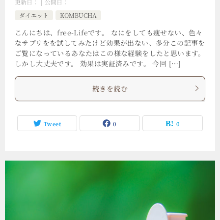
更新日：
公開日：
ダイエット
KOMBUCHA
こんにちは、free-Lifeです。 なにをしても瘦せない、色々
なサプリをを試してみたけど効果が出ない、多分この記事を
ご覧になっているあなたはこの様な経験をしたと思います。
しかし大丈夫です。 効果は実証済みです。 今回 […]
続きを読む
Tweet
0
0