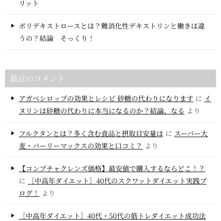
リット
ポリデキストロースとは？難消化性デキストリンと働きは違
うの？結論 そっくり！
最近のコメント
アガベシロップの効果とレシピ 砂糖の代わりになります
に
イ
ヌリンは砂糖の代わりに本当になるのか？結論、なる
より
フルクタンとは？多く含む食品と摂取目安量は
に
スーパー大
麦・バーリーマックスの効果と口コミ？
より
【コンブチャクレンズ価格】最安値で購入するならどこ！？
に
［中高年ダイエット］40代のスクワットダイエット実践ブ
ログ！
より
［中高年ダイエット］40代・50代の筋トレダイエット成功法