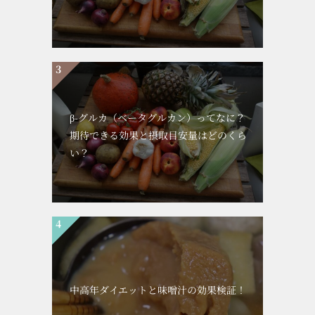
β-グルカ（ベータグルカン）ってなに？
期待できる効果と摂取目安量はどのくら
い？
中高年ダイエットと味噌汁の効果検証！