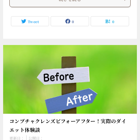
Tweet
0
0
コンブチャクレンズビフォーアフター！実際のダイ
エット体験談
更新日：
公開日：