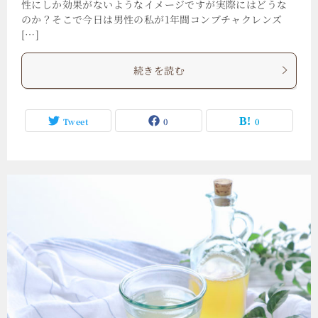
性にしか効果がないようなイメージですが実際にはどうな
のか？そこで今日は男性の私が1年間コンブチャクレンズ
[…]
続きを読む
Tweet
0
0