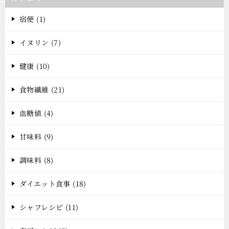
宿便 (1)
イヌリン (7)
健康 (10)
食物繊維 (21)
血糖値 (4)
甘味料 (9)
調味料 (8)
ダイエット食事 (18)
シャフレシピ (11)