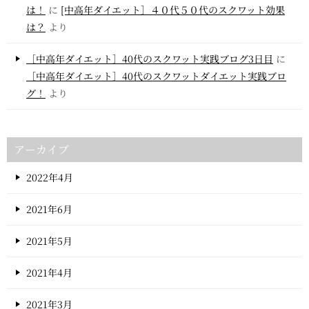
は！
に
[中高年ダイエット］４０代５０代のスクワット効果
は？
より
［中高年ダイエット］40代のスクワット実践ブログ3日目
に
［中高年ダイエット］40代のスクワットダイエット実践ブロ
グ！
より
アーカイブ
2022年4月
2021年6月
2021年5月
2021年4月
2021年3月