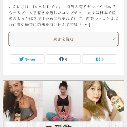
こんにちは、free-Lifeです。 海外の有名セレブや日本で
も一大ブームを巻きを越したコンブチャ！ 元々は日本で産
後の太った体を戻すために飲まれていて、紅茶キノコとよば
れ紅茶や緑茶に菌株を漬け込んで発酵さ […]
続きを読む
Tweet
0
0