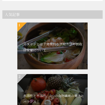
人気記事
イヌリンとは？効果的な摂取方法や摂取
目安量について
水溶性と不溶性、2つの食物繊維の働きと
バランス！