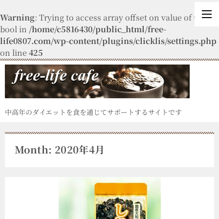
Warning
: Trying to access array offset on value of type
bool in
/home/c5816430/public_html/free-
life0807.com/wp-content/plugins/clicklis/settings.php
on line
425
中高年のダイエットを食を通じてサポートするサイトです
Month: 2020年4月