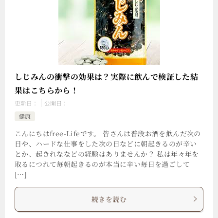
しじみんの衝撃の効果は？実際に飲んで検証した結
果はこちらから！
更新日：
公開日：
健康
こんにちはfree-Lifeです。 皆さんは普段お酒を飲んだ次の
日や、ハードな仕事をした次の日などに朝起きるのが辛い
とか、起きれななどの経験はありませんか？ 私は年々年を
取るにつれて毎朝起きるのが本当に辛い毎日を過ごして
[…]
続きを読む