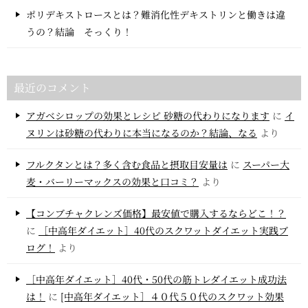
ポリデキストロースとは？難消化性デキストリンと働きは違
うの？結論 そっくり！
最近のコメント
アガベシロップの効果とレシピ 砂糖の代わりになります
に
イ
ヌリンは砂糖の代わりに本当になるのか？結論、なる
より
フルクタンとは？多く含む食品と摂取目安量は
に
スーパー大
麦・バーリーマックスの効果と口コミ？
より
【コンブチャクレンズ価格】最安値で購入するならどこ！？
に
［中高年ダイエット］40代のスクワットダイエット実践ブ
ログ！
より
［中高年ダイエット］40代・50代の筋トレダイエット成功法
は！
に
[中高年ダイエット］４０代５０代のスクワット効果