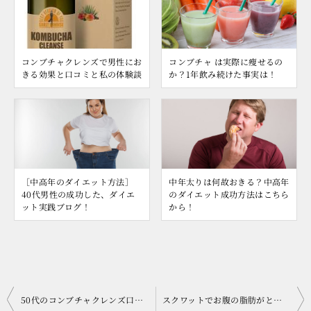
コンブチャクレンズで男性にお
コンブチャ は実際に瘦せるの
きる効果と口コミと私の体験談
か？1年飲み続けた事実は！
［中高年のダイエット方法］
中年太りは何故おきる？中高年
40代男性の成功した、ダイエ
のダイエット成功方法はこちら
ット実践ブログ！
から！
投
50代のコンブチャクレンズ口コミ 効果はあるの？結論ある
スクワットでお腹の脂肪がとれる？本当なのかを検証したブログ