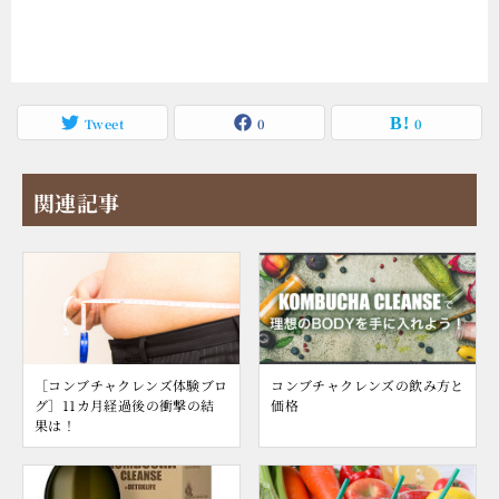
Tweet
0
0
関連記事
［コンブチャクレンズ体験ブロ
コンブチャクレンズの飲み方と
グ］11カ月経過後の衝撃の結
価格
果は！