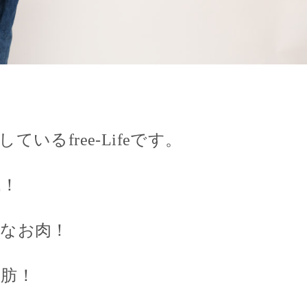
いるfree-Lifeです。
代！
なお肉！
肪！