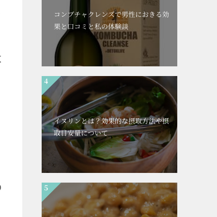
は
コンブチャクレンズで男性におきる効
果と口コミと私の体験談
は
イヌリンとは？効果的な摂取方法や摂
取目安量について
の