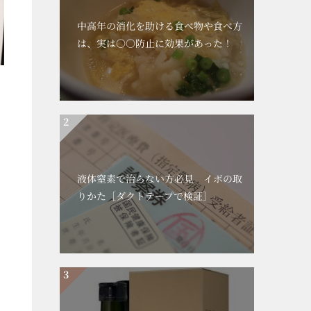
中高年の消化を助ける食べ物や食べ方
は、実は○○防止に効果があった！
液体窒素で治らない方必見 イボの取
りかた［ダクトテープで検証］