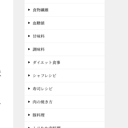
食物繊維
血糖値
て
甘味料
調味料
ダイエット食事
状
シャフレシピ
寿司レシピ
れ
肉の焼き方
豚料理
トリむね肉料理