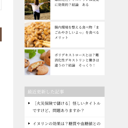
に効果的？結論 ある
腸内環境を整える食べ物「ま
ごわやさしいよっ」を食べる
メリット
て
ポリデキストロースとは？難
消化性デキストリンと働きは
違うの？結論 そっくり！
最近更新した記事
［火災保険で儲ける］怪しいタイトル
ですけど、問題ありますか？
イヌリンの効果は？糖質や血糖値との