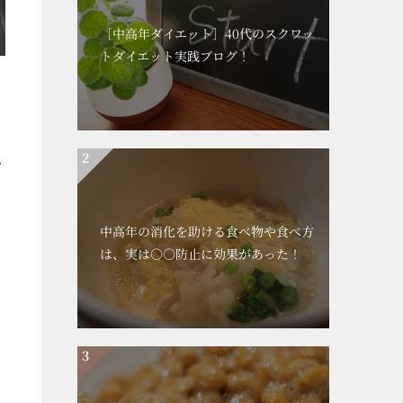
［中高年ダイエット］40代のスクワッ
トダイエット実践ブログ！
ム
ら
中高年の消化を助ける食べ物や食べ方
は、実は○○防止に効果があった！
。