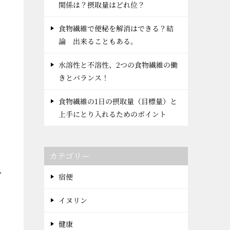
関係は？摂取量はどれ位？
食物繊維で便秘を解消はできる？結
論 出来ることもある。
と
水溶性と不溶性、2つの食物繊維の働
きとバランス！
食物繊維の1日の摂取量（目標量）と
ち
上手にとり入れるためのポイント
し
カテゴリー
ー
宿便
イヌリン
健康