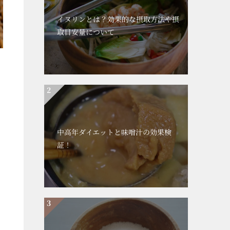
イヌリンとは？効果的な摂取方法や摂
取目安量について
中高年ダイエットと味噌汁の効果検
証！
？