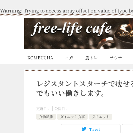
Warning
: Trying to access array offset on value of type b
KOMBUCHA
ヨガ
筋トレ
サウナ
レジスタントスターチで痩せ
でもいい働きします。
更新日：
公開日：
食物繊維
ダイエット食事
ダイエット
Tweet