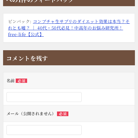
ゲ
ー
ピンバック:
コンブチャ生サプリのダイエット効果は本当？そ
シ
れとも嘘？ ｜ 40代・50代必見！中高年のお悩み研究所！
ョ
free-life【公式】
ン
コメントを残す
名前
必須
メール（公開されません）
必須