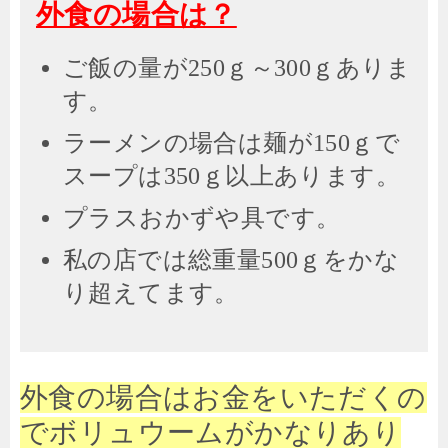
外食の場合は？
ご飯の量が
ｇ～
ｇありま
250
300
す。
ラーメンの場合は麺が
ｇで
150
スープは
ｇ以上あります。
350
プラスおかずや具です。
私の店では総重量
ｇをかな
500
り超えてます。
外食の場合はお金をいただくの
でボリュウームがかなりあり