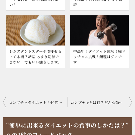
い！
証！
レジスタントスターチで痩せる
中高年！ダイエット成功！細マ
って本当？結論 あまり期待で
ッチョに挑戦！無理はダメで
きない でもいい働きします。
す！
投
コンブチャダイエット！40代・50代の激やせ成功法
コンブチャとは何？どんな効果があるの？
稿
ナ
“簡単に出来るダイエットの食事のしかたは？”
ビ
への1件のフィードバック