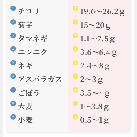
チコリ
19.6〜26.2ｇ
菊芋
15〜20ｇ
タマネギ
1.1〜7.5ｇ
ニンニク
3.6〜6.4ｇ
ネギ
2.4〜8ｇ
アスパラガス
2〜3ｇ
ごぼう
3.5〜4ｇ
大麦
1～3.8ｇ
小麦
0.5〜1ｇ